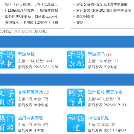
新区《开天辟地》，将于7.31日上
好听又好看!仙女山冰雪季主题曲
午10：00点
《冬季到仙
1.123征战湿地魔兽 ----60微变自制
欢迎参加“洞见2024第七届中国企业
金币服
服务年会
部分同步GF更新，自研部cxvcv分
墨水啊墨水
内容，玩家
暑假爽玩┃卡70级┃20转生┃┃微
签到
变单刷┃┃
101452
|
欢迎新会员:
3800602
手游单机
手游源码
(1)
主题: 1314
,
帖数: 1464
主题: 104
,
帖数: 121
最后发表: 2026-7-31 16:58
最后发表:
2 小时前
文字网页游戏
(2)
烈焰私服,网页传奇
主题:
3万
,
帖数:
7万
主题: 4191
,
帖数:
1万
最后发表:
半小时前
最后发表: 2026-6-9 21:11
热门网页游戏
神仙道私服
主题:
1万
,
帖数:
4万
主题: 37
,
帖数: 52
最后发表:
4 天前
最后发表: 2024-7-4 05:37