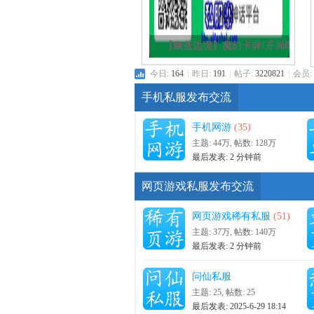
《黑月+王者之剑2+圣战传
说》登录七天送SSR
服
今日:
164
|
昨日:
191
|
帖子:
3220821
|
会员:
手机私服发布交流
手机网游
(35)
主题:
44万
,
帖数:
128万
最后发表:
2 分钟前
网页游戏私服发布交流
寨
网页游戏稀有私服
(51)
主题:
37万
,
帖数:
140万
最后发表:
2 分钟前
问仙私服
主题: 25
,
帖数: 25
最后发表: 2025-6-29 18:14