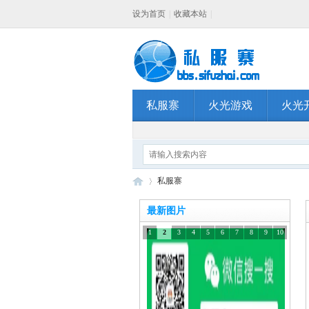
设为首页
|
收藏本站
|
私服寨
火光游戏
火光
私服寨
最新图片
1
2
3
4
5
6
7
8
9
10
私
»