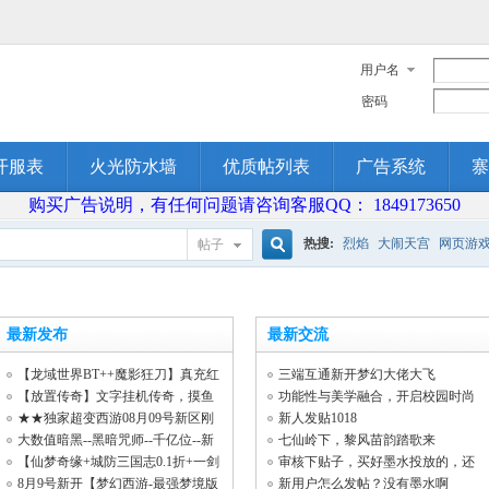
用户名
密码
开服表
火光防水墙
优质帖列表
广告系统
寨
购买广告说明，有任何问题请咨询客服QQ： 1849173650
热搜:
烈焰
大闹天宫
网页游
帖子
搜
最新发布
最新交流
索
【龙域世界BT++魔影狂刀】真充红
三端互通新开梦幻大佬大飞
包，超高爆
【放置传奇】文字挂机传奇，摸鱼
功能性与美学融合，开启校园时尚
复古聊天嗷
新潮流！
★★独家超变西游08月09号新区刚
新人发贴1018
刚开放★★
大数值暗黑--黑暗咒师--千亿位--新
七仙岭下，黎风苗韵踏歌来
增超多玩
【仙梦奇缘+城防三国志0.1折+一剑
审核下贴子，买好墨水投放的，还
永恒+霸者
没审核
8月9号新开【梦幻西游-最强梦境版
新用户怎么发帖？没有墨水啊