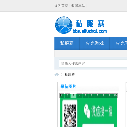
设为首页
|
收藏本站
|
私服寨
火光游戏
火光
私服寨
最新图片
1
2
3
4
5
6
7
8
9
10
私
»