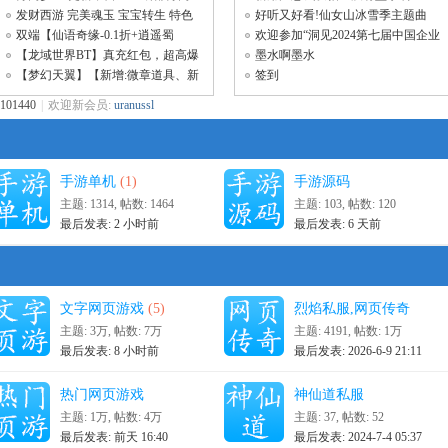
容，玩家多可
发财西游 完美魂玉 宝宝转生 特色
好听又好看!仙女山冰雪季主题曲
爬塔 8.7
《冬季到仙
双端【仙语奇缘-0.1折+逍遥蜀
欢迎参加“洞见2024第七届中国企业
山-0.05超爆养
服务年会
【龙域世界BT】真充红包，超高爆
墨水啊墨水
率，开局满
【梦幻天翼】【新增:微章道具、新
签到
角色：瑞
101440
|
欢迎新会员:
uranussl
手游单机
(1)
手游源码
主题: 1314
,
帖数: 1464
主题: 103
,
帖数: 120
最后发表:
2 小时前
最后发表:
6 天前
文字网页游戏
(5)
烈焰私服,网页传奇
主题:
3万
,
帖数:
7万
主题: 4191
,
帖数:
1万
最后发表:
8 小时前
最后发表: 2026-6-9 21:11
热门网页游戏
神仙道私服
主题:
1万
,
帖数:
4万
主题: 37
,
帖数: 52
最后发表:
前天 16:40
最后发表: 2024-7-4 05:37