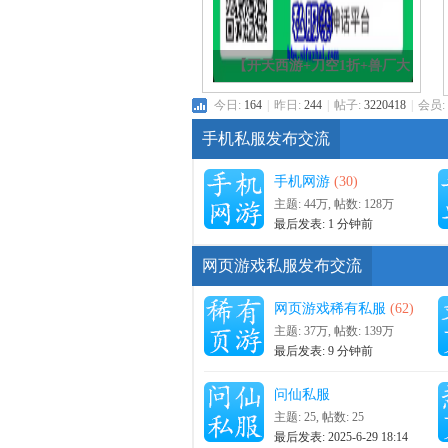
【开天西游+刀空1折+兽厂大
佬BT+霸者天下】
服
今日:
164
|
昨日:
244
|
帖子:
3220418
|
会员:
手机私服发布交流
手机网游
(30)
主题:
44万
,
帖数:
128万
最后发表:
1 分钟前
网页游戏私服发布交流
寨
网页游戏稀有私服
(62)
主题:
37万
,
帖数:
139万
最后发表:
9 分钟前
问仙私服
主题: 25
,
帖数: 25
最后发表: 2025-6-29 18:14