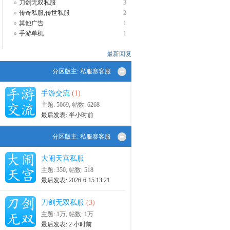
刀剑无双私服
3
传奇私服,传世私服
2
其他广告
1
手游单机
1
最新回复
分区版主:
私服寨客服
手游交流
(1)
主题: 5069
,
帖数: 6268
最后发表:
半小时前
分区版主:
私服寨客服
大闹天宫私服
主题: 350
,
帖数: 518
最后发表: 2026-6-15 13:21
刀剑无双私服
(3)
主题:
1万
,
帖数:
1万
最后发表:
2 小时前