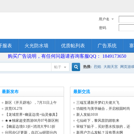
用户名
密码
开服表
火光防水墙
优质帖列表
广告系统
寨
购买广告说明，有任何问题请咨询客服QQ： 1849173650
热搜:
烈焰
大闹天宫
网页游
帖子
搜
最新发布
最新交流
索
新区《开天辟地》，7月31日上午
三端互通新开梦幻大佬大飞
10：00点火
洪荒OL278
功能性与美学融合，开启校园时尚
新潮流！
【龙域世界+幽蓝边境+仙灵修真】
新人发贴1018
无限元宝变
★★独家超变西游08月07号新区刚
七仙岭下，黎风苗韵踏歌来
刚开放★★
【幽蓝边境0.1折+消消大亨0.1折
审核下贴子，买好墨水投放的，还
+】首区+仙
没审核
分同步GF更新，自ZCxz研部分内
新用户怎么发帖？没有墨水啊