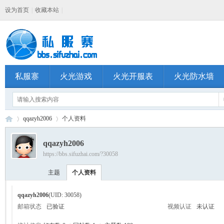
设为首页
|
收藏本站
|
私服寨
火光游戏
火光开服表
火光防水墙
qqazyh2006
个人资料
qqazyh2006
https://bbs.sifuzhai.com/?30058
私
›
›
主题
个人资料
qqazyh2006
(UID: 30058)
邮箱状态
已验证
视频认证
未认证