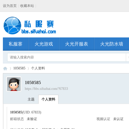
设为首页
|
收藏本站
|
私服寨
火光游戏
火光开服表
火光防水墙
1050585
个人资料
1050585
https://bbs.sifuzhai.com/?67833
私
›
›
主题
个人资料
1050585
(UID: 67833)
邮箱状态
未验证
视频认证
未认证