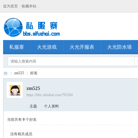
设为首页
|
收藏本站
|
私服寨
火光游戏
火光开服表
火光防水墙
zm525
好友
zm525
https://bbs.sifuzhai.com/?93264
私
›
›
主题
个人资料
当前共有
0
个好友
没有相关成员