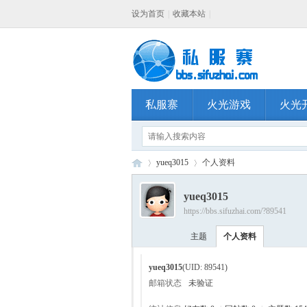
设为首页
|
收藏本站
|
私服寨
火光游戏
火光
yueq3015
个人资料
yueq3015
https://bbs.sifuzhai.com/?89541
私
›
›
主题
个人资料
yueq3015
(UID: 89541)
邮箱状态
未验证