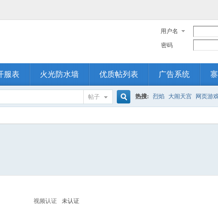
用户名
密码
开服表
火光防水墙
优质帖列表
广告系统
寨
热搜:
烈焰
大闹天宫
网页游
帖子
搜
索
视频认证
未认证