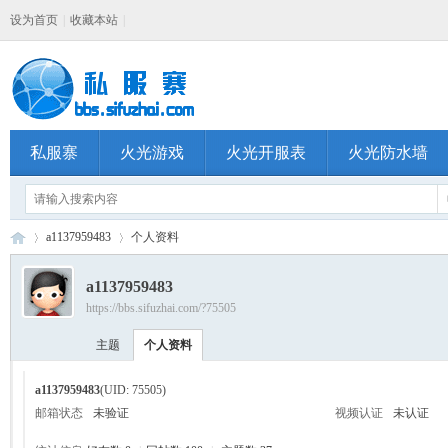
设为首页
|
收藏本站
|
私服寨
火光游戏
火光开服表
火光防水墙
a1137959483
个人资料
a1137959483
https://bbs.sifuzhai.com/?75505
私
›
›
主题
个人资料
a1137959483
(UID: 75505)
邮箱状态
未验证
视频认证
未认证