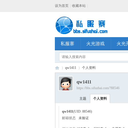
设为首页
|
收藏本站
|
私服寨
火光游戏
火光
qw1411
个人资料
qw1411
https://bbs.sifuzhai.com/?88546
私
›
›
主题
个人资料
qw1411
(UID: 88546)
邮箱状态
未验证