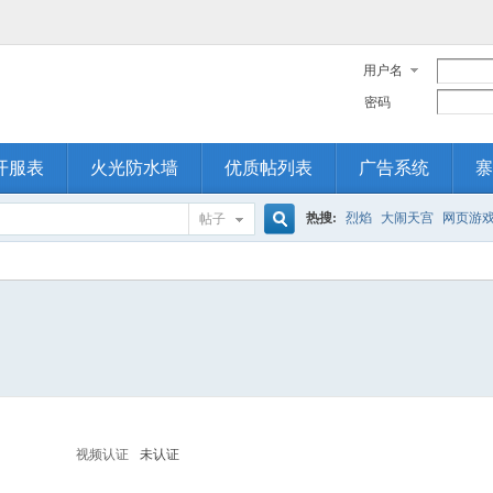
用户名
密码
开服表
火光防水墙
优质帖列表
广告系统
寨
热搜:
烈焰
大闹天宫
网页游
帖子
搜
索
视频认证
未认证