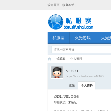
设为首页
|
收藏本站
|
私服寨
火光游戏
火光
v52521
个人资料
v52521
https://bbs.sifuzhai.com/?93093
私
›
›
主题
个人资料
v52521
(UID: 93093)
邮箱状态
未验证