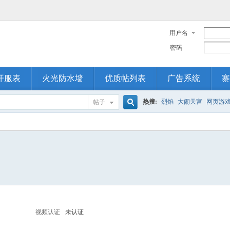
用户名
密码
开服表
火光防水墙
优质帖列表
广告系统
寨
热搜:
烈焰
大闹天宫
网页游
帖子
搜
索
视频认证
未认证