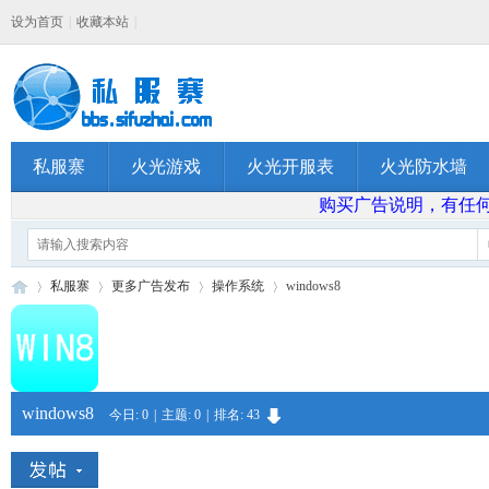
设为首页
|
收藏本站
|
私服寨
火光游戏
火光开服表
火光防水墙
购买广告说明，有任何问题
私服寨
更多广告发布
操作系统
windows8
私
»
›
›
›
windows8
今日:
0
|
主题:
0
|
排名:
43