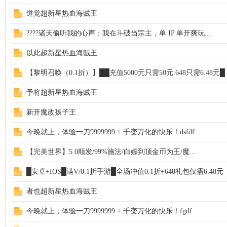
道觉超新星热血海贼王
????诸天偷听我的心声：我在斗破当宗主，单 IP 单开爽玩...
以此超新星热血海贼王
【黎明召唤（0.1折）】██充值5000元只需50元 648只需6.48元█
予将超新星热血海贼王
新开魔改孩子王
今晚就上，体验一刀9999999 + 千变万化的快乐！dsfdf
【完美世界】5.0顺发/99%施法/白嫖到顶金币为王/魔...
█安卓+IOS█满V/0.1折手游█全场冲值0.1折+648礼包仅需6.48元
者也超新星热血海贼王
今晚就上，体验一刀9999999 + 千变万化的快乐！fgdf