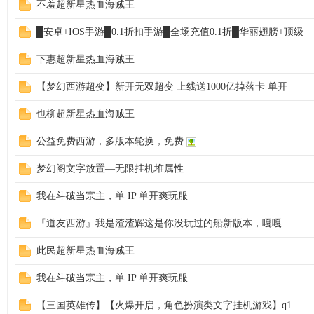
不羞超新星热血海贼王
█安卓+IOS手游█0.1折扣手游█全场充值0.1折█华丽翅膀+顶级
下惠超新星热血海贼王
【梦幻西游超变】新开无双超变 上线送1000亿掉落卡 单开
也柳超新星热血海贼王
公益免费西游，多版本轮换，免费
梦幻阁文字放置—无限挂机堆属性
我在斗破当宗主，单 IP 单开爽玩服
『道友西游』我是渣渣辉这是你没玩过的船新版本，嘎嘎...
此民超新星热血海贼王
我在斗破当宗主，单 IP 单开爽玩服
【三国英雄传】【火爆开启，角色扮演类文字挂机游戏】q1