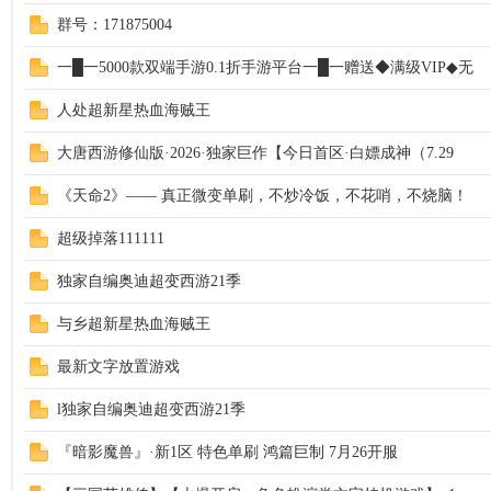
群号：171875004
一█一5000款双端手游0.1折手游平台一█一赠送◆满级VIP◆无
人处超新星热血海贼王
大唐西游修仙版·2026·独家巨作【今日首区·白嫖成神（7.29
《天命2》—— 真正微变单刷，不炒冷饭，不花哨，不烧脑！
超级掉落111111
独家自编奥迪超变西游21季
与乡超新星热血海贼王
最新文字放置游戏
l独家自编奥迪超变西游21季
『暗影魔兽』·新1区 特色单刷 鸿篇巨制 7月26开服