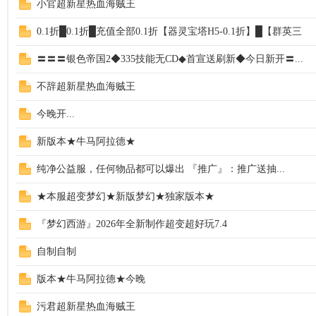
小官超新星热血海贼王
0.1折█0.1折█充值全部0.1折【器灵宝塔H5-0.1折】█【群英三
〓〓〓银色帝国2◆335技能无CD◆首宣送刷新◆今日新开〓...
不辞超新星热血海贼王
今晚开...
新版本★牛马阿拉德★
纯净公益服，任何物品都可以爆出 『推广』：推广送抽...
★本服超变梦幻★新版梦幻★独家版本★
『梦幻西游』2026年全新制作超变超好玩7.4
自制自制
版本★牛马阿拉德★今晚
污君超新星热血海贼王