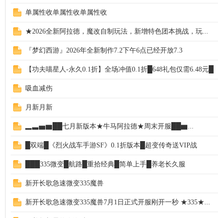
单属性收单属性收单属性收
★2026全新阿拉德，魔改自制玩法，新增特色团本挑战，玩...
『梦幻西游』2026年全新制作7.2下午6点已经开放7.3
【功夫喵星人-永久0.1折】全场冲值0.1折█648礼包仅需6.48元█
吸血减伤
月新月新
▂▃▅▆██七月新版本★牛马阿拉德★周末开服██▆...
█双端█《烈火战车手游SF》0.1折版本█超变传奇送VIP战
███335微变█航路█重拾经典█简单上手█养老长久服
新开长歌急速微变335魔兽
新开长歌急速微变335魔兽7月1日正式开服刚开一秒 ★335★...