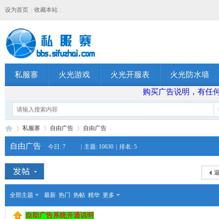
设为首页
|
收藏本站
|
私服寨
火光游戏
火光开服表
火光防水墙
购买广告说明，有任何问题
私服寨
自由广告
自由广告
自由广告
今日:
7
|
主题:
10630
|
排名:
5
私
»
›
›
返
全部主题
最新
热门
热帖
精华
更多
自助广告系统开通说明