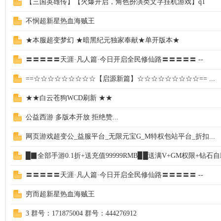
【三国英雄传】【火爆开启，角色扮演类文字挂机游戏】q1
不悯超新星热血海贼王
★本服超变梦幻 ★暗黑纪元独家奉献★单开版本★
〓〓〓〓〓天涯·凡人篇·今日开启全民修仙路〓〓〓〓〓 --
==☆☆☆☆☆☆☆☆☆【启源新篇】☆☆☆☆☆☆☆☆☆== ...
★★白云苍狗WCD刷新 ★★
公益西游 多版本开放 拒绝赞...
网页游戏超变公_益服平台_无限元宝G_M特权包站平台_折扣...
█▉全部手游0.1折+送充值99999RMB▉█送满V+GM权限+钻石自
〓〓〓〓〓天涯·凡人篇·今日开启全民修仙路〓〓〓〓〓 --
穷而超新星热血海贼王
3 群号：171875004 群号：444276912