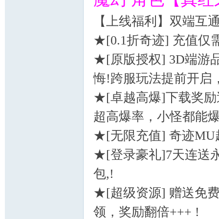
【上线福利】双端互
★[0.1折奇迹] 充值仅需
★[原版授权] 3D
悔!跨服玩法提前开启
★[卓越高爆]下载奖
超高爆率，小怪都能爆
★[无限充值] 奇迹M
★[登录豪礼]7天连
包,!
★[超级资源] 赠送
领，奖励翻倍+++ !