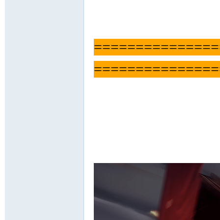
============
===============