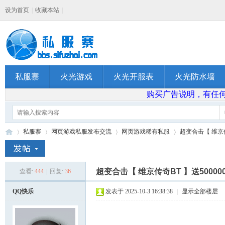
设为首页
|
收藏本站
|
私服寨
火光游戏
火光开服表
火光防水墙
购买广告说明，有任何问题
私服寨
网页游戏私服发布交流
网页游戏稀有私服
超变合击【 维京传奇
超变合击【 维京传奇BT 】送5000
查看:
444
|
回复:
36
私
»
›
›
›
QQ快乐
发表于 2025-10-3 16:38:38
|
显示全部楼层