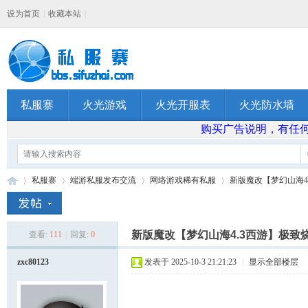
设为首页
|
收藏本站
|
私服寨
火光游戏
火光开服表
火光防水墙
购买广告说明，有任何问题
私服寨
端游私服发布交流
网络游戏稀有私服
新版魔改【梦幻山海4.
新版魔改【梦幻山海4.3西游】极致
查看:
111
|
回复:
0
私
»
›
›
›
zxc80123
发表于 2025-10-3 21:21:23
|
显示全部楼层