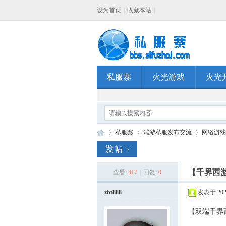
设为首页
|
收藏本站
|
私服寨
火光游戏
火光
私服寨
端游私服发布交流
网络游戏
【千界西游
查看:
417
|
回复:
0
私
»
›
›
zbt888
发表于 2025-
【双端千界西