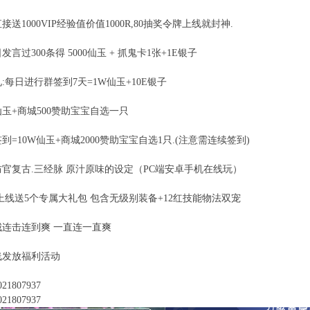
接送1000VIP经验值价值1000R,80抽奖令牌上线就封神.
言过300条得 5000仙玉 + 抓鬼卡1张+1E银子
:每日进行群签到7天=1W仙玉+10E银子
W仙玉+商城500赞助宝宝自选一只
签到=10W仙玉+商城2000赞助宝宝自选1只.(注意需连续签到)
防官复古.三经脉 原汁原味的设定（PC端安卓手机在线玩）
上线送5个专属大礼包 包含无级别装备+12红技能物法双宠
城连击连到爽 一直连一直爽
线发放福利活动
1807937
1807937