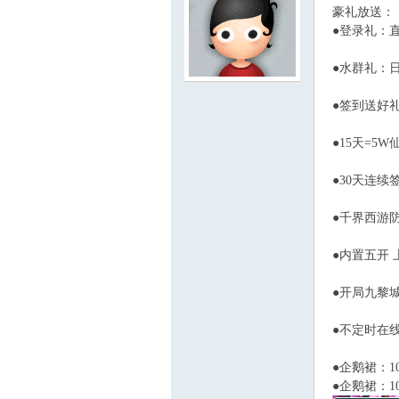
豪礼放送：
●登录礼：直
●水群礼：日发
服
●签到送好礼
●15天=5
●30天连续
●千界西游
●内置五开 
寨
●开局九黎
●不定时在
●企鹅裙：102
●企鹅裙：102