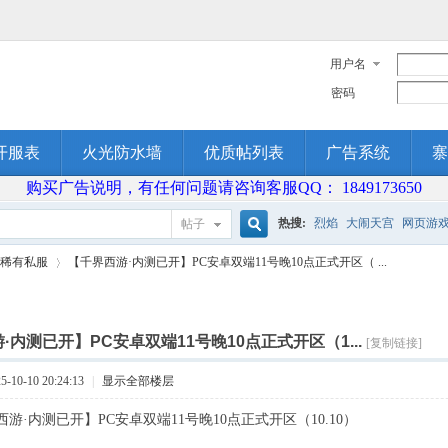
用户名
密码
开服表
火光防水墙
优质帖列表
广告系统
寨
购买广告说明，有任何问题请咨询客服QQ： 1849173650
热搜:
烈焰
大闹天宫
网页游
帖子
搜
稀有私服
【千界西游·内测已开】PC安卓双端11号晚10点正式开区（ ...
索
·内测已开】PC安卓双端11号晚10点正式开区（1...
[复制链接]
›
10-10 20:24:13
|
显示全部楼层
游·内测已开】PC安卓双端11号晚10点正式开区（10.10）