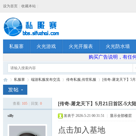
设为首页
|
收藏本站
|
私服寨
火光游戏
火光开服表
火光防水墙
购买广告说明，有任何问题
私服寨
端游私服发布交流
传奇私服,传世私服
[传奇-屠龙天下】5月21
[传奇-屠龙天下】5月21日首区-5大陆
查看:
105
|
回复:
0
私
»
›
›
›
silly
发表于 2026-5-21 00:31:51
|
显示全部楼层
点击加入基地