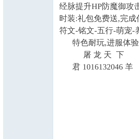
经脉提升HP防魔御攻
时装:礼包免费送,完
符文-铭文-五行-萌宠-
特色耐玩,进服体验
屠 龙 天 下
君 1016132046 羊