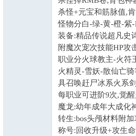
杀怪掉RMB卷,背包
杀怪+元宝和筋脉值,
怪物分白-绿-黄-橙-紫
装备:精品传说超凡史
附魔次宠次技能HP攻
职业分火球教主-火符
火精灵-雪妖-散仙亡骑
具召唤赶尸冰系火系
每职业可进阶9次,觉
魔龙:幼年成年大成化
转生:bos头颅材料附加
称号:回收升级+攻生