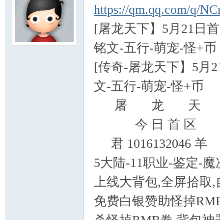
https://qm.qq.com/q/N
[屠龙天下】5月21日首
铭文-五行-萌宠-怪+币
服
[传奇-屠龙天下】5月2
文-五行-萌宠-怪+币
屠 龙 天 
今 日 首 区
君 10161320
寨
5大陆-11职业-鉴定-魔
上线大背包,全屏拾取,
免费白银赞助怪掉RM