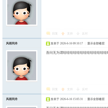
回复
支持
反对
风雨同舟
发表于 2026-6-16 09:10:17
|
显示全部楼层
吾问无为谓哇哇哇哇哇哇哇哇哇哇哇哇哇
回复
支持
反对
风雨同舟
发表于 2026-6-16 15:05:31
|
显示全部楼层