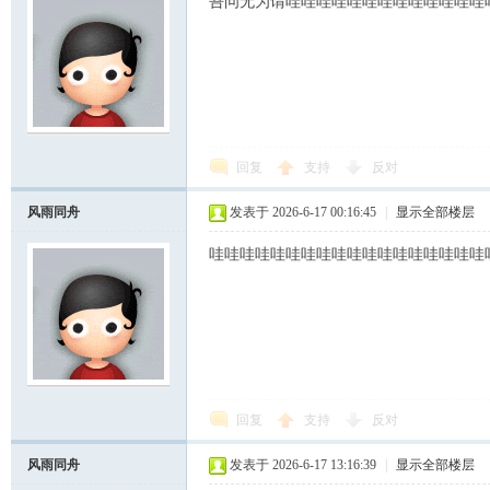
吾问无为谓哇哇哇哇哇哇哇哇哇哇哇哇哇
回复
支持
反对
风雨同舟
发表于 2026-6-17 00:16:45
|
显示全部楼层
哇哇哇哇哇哇哇哇哇哇哇哇哇哇哇哇哇哇
回复
支持
反对
风雨同舟
发表于 2026-6-17 13:16:39
|
显示全部楼层