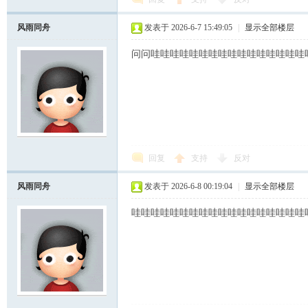
风雨同舟
发表于 2026-6-7 15:49:05
|
显示全部楼层
问问哇哇哇哇哇哇哇哇哇哇哇哇哇哇哇哇
回复
支持
反对
风雨同舟
发表于 2026-6-8 00:19:04
|
显示全部楼层
哇哇哇哇哇哇哇哇哇哇哇哇哇哇哇哇哇哇