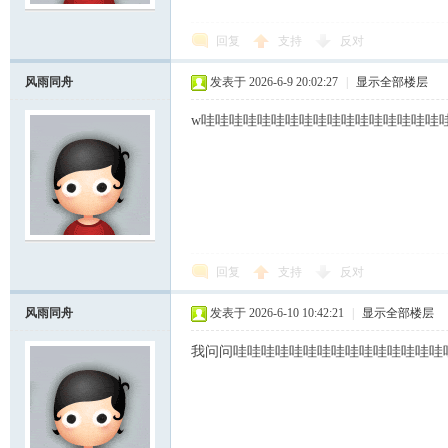
回复
支持
反对
风雨同舟
发表于 2026-6-9 20:02:27
|
显示全部楼层
w哇哇哇哇哇哇哇哇哇哇哇哇哇哇哇哇哇
回复
支持
反对
风雨同舟
发表于 2026-6-10 10:42:21
|
显示全部楼层
我问问哇哇哇哇哇哇哇哇哇哇哇哇哇哇哇