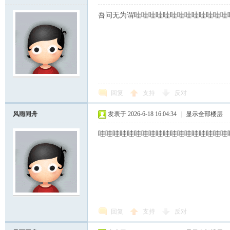
吾问无为谓哇哇哇哇哇哇哇哇哇哇哇哇哇
回复
支持
反对
风雨同舟
发表于 2026-6-18 16:04:34
|
显示全部楼层
哇哇哇哇哇哇哇哇哇哇哇哇哇哇哇哇哇哇
回复
支持
反对