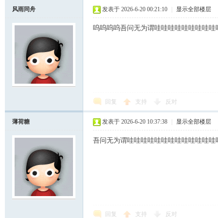
风雨同舟
发表于 2026-6-20 00:21:10
|
显示全部楼层
呜呜呜呜吾问无为谓哇哇哇哇哇哇哇哇哇
回复
支持
反对
薄荷糖
发表于 2026-6-20 10:37:38
|
显示全部楼层
吾问无为谓哇哇哇哇哇哇哇哇哇哇哇哇哇
回复
支持
反对