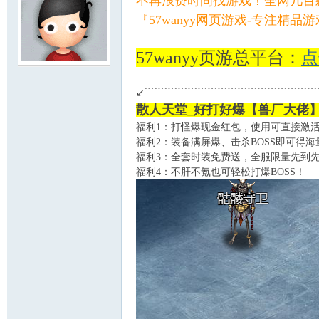
不再浪费时间找游戏！全网几百
『57wanyy网页游戏-专注精品游
57wanyy页游总平台：
点
服
↙﹉﹉﹉﹉﹉﹉﹉﹉﹉﹉﹉﹉﹉﹉﹉﹉﹉
散人天堂_好打好爆【兽厂大佬】100
福利1：打怪爆现金红包，使用可直接激
福利2：装备满屏爆、击杀BOSS即可得海
福利3：全套时装免费送，全服限量先到
福利4：不肝不氪也可轻松打爆BOSS！
寨