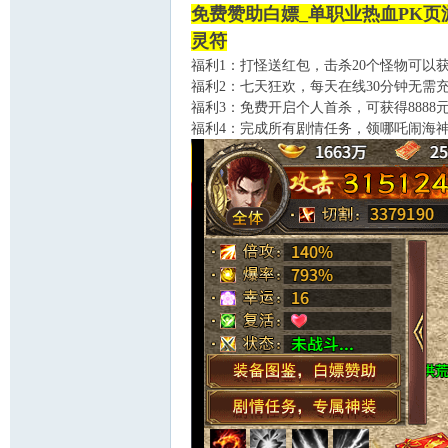
免费赞助白嫖_单职业热血PK页游『
灵符
福利1：打怪送红包，击杀20个怪物可以
福利2：七天狂欢，每天在线30分钟无需
福利3：免费开启个人首杀，可获得8888
福利4：完成所有剧情任务，领哪吒闹海