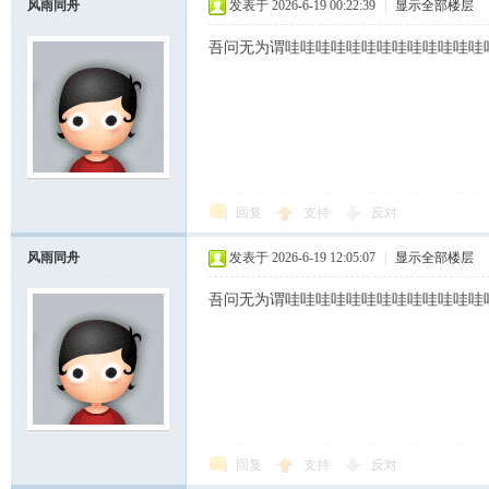
风雨同舟
发表于 2026-6-19 00:22:39
|
显示全部楼层
吾问无为谓哇哇哇哇哇哇哇哇哇哇哇哇哇
回复
支持
反对
风雨同舟
发表于 2026-6-19 12:05:07
|
显示全部楼层
吾问无为谓哇哇哇哇哇哇哇哇哇哇哇哇哇
回复
支持
反对