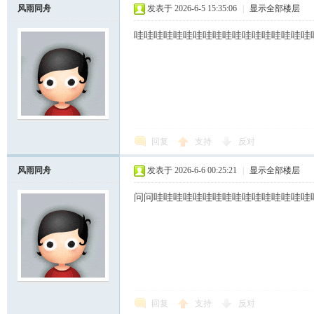
风雨同舟
发表于 2026-6-5 15:35:06
|
显示全部楼层
哇哇哇哇哇哇哇哇哇哇哇哇哇哇哇哇哇哇
回复
支持
反对
风雨同舟
发表于 2026-6-6 00:25:21
|
显示全部楼层
问问哇哇哇哇哇哇哇哇哇哇哇哇哇哇哇哇
回复
支持
反对