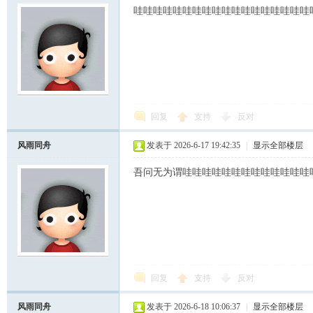
哇哇哇哇哇哇哇哇哇哇哇哇哇哇哇哇哇哇
回复
支持
反对
风雨同舟
发表于 2026-6-17 19:42:35
|
显示全部楼层
吾问无为谓哇哇哇哇哇哇哇哇哇哇哇哇哇
回复
支持
反对
风雨同舟
发表于 2026-6-18 10:06:37
|
显示全部楼层