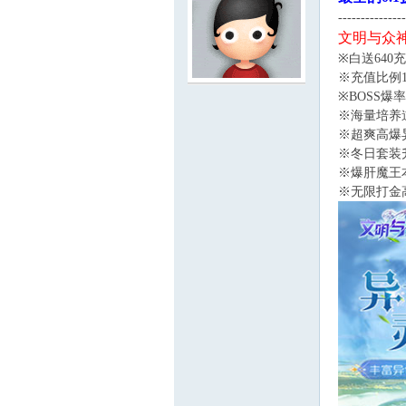
---------------
文明与众神
※白送64
※充值比例1
服
※BOSS
※海量培养
※超爽高爆
※冬日套装
※爆肝魔王
※无限打金
寨