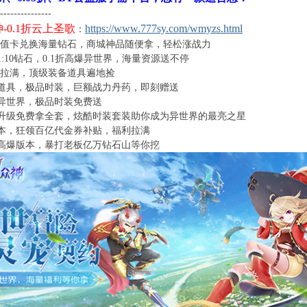
---------------
-0.1折云上圣歌
https://www.777sy.com/wmyzs.html
：
0充值卡兑换海量钻石，商城神品随便拿，轻松涨战力
:10钻石，0.1折高爆异世界，海量资源送不停
爆率拉满，顶级装备道具遍地捡
道具，极品时装，巨额战力丹药，即刻赠送
异世界，极品时装免费送
升级免费拿全套，炫酷时装套装助你成为异世界的最亮之星
本，狂领百亿代金券补贴，福利拉满
高爆版本，暴打老板亿万钻石山等你挖