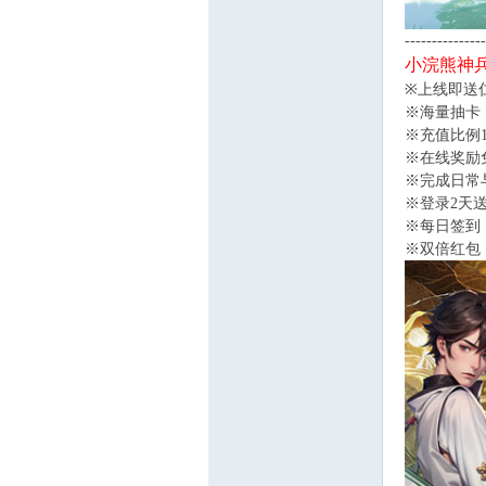
---------------
小浣熊神兵
※上线即送
※海量抽卡
※充值比例
※在线奖励
※完成日常
※登录2天
※每日签到
※双倍红包