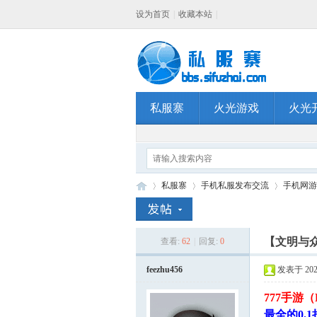
设为首页
|
收藏本站
|
私服寨
火光游戏
火光
私服寨
手机私服发布交流
手机网游
【文明与众
查看:
62
|
回复:
0
私
»
›
›
feezhu456
发表于 2026-
777手游
最全的0.