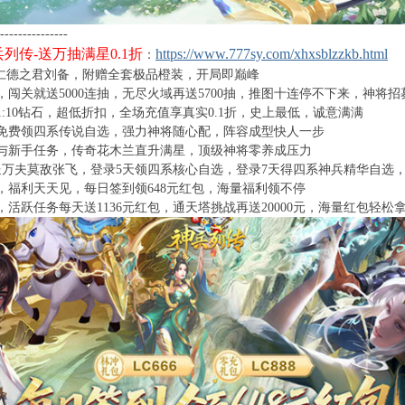
---------------
列传-送万抽满星0.1折
https://www.777sy.com/xhxsblzzkb.html
：
仁德之君刘备，附赠全套极品橙装，开局即巅峰
，闯关就送5000连抽，无尽火域再送5700抽，推图十连停不下来，神将
1:10钻石，超低折扣，全场充值享真实0.1折，史上最低，诚意满满
免费领四系传说自选，强力神将随心配，阵容成型快人一步
与新手任务，传奇花木兰直升满星，顶级神将零养成压力
送万夫莫敌张飞，登录5天领四系核心自选，登录7天得四系神兵精华自选，
，福利天天见，每日签到领648元红包，海量福利领不停
，活跃任务每天送1136元红包，通天塔挑战再送20000元，海量红包轻松