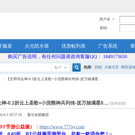
用户名
密码
开服表
火光防水墙
优质帖列表
广告系统
寨
购买广告说明，有任何问题请咨询客服QQ： 1849173650
热搜:
烈焰
大闹天宫
网页游
帖子
搜
【文明与众神-0.1折云上圣歌+小浣熊神兵列传-送万抽满星 ...
索
神-0.1折云上圣歌+小浣熊神兵列传-送万抽满星0....
[复制链接]
›
6-3 20:57:19
|
显示全部楼层
（BT手游公益服）：
https://www.777sy.com
1折、0.05折、BT公益服手游平台，总有一款适合您！~