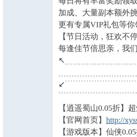
每日将有丰富奖励领取
加成、大量副本额外
更有专属VIP礼包等
【节日活动，狂欢不
每逢佳节倍思亲，我
↖﹍﹍﹍﹍﹍﹍﹍﹍
﹍﹍﹍﹍﹍﹍﹍﹍﹍
↙﹉﹉﹉﹉﹉﹉﹉﹉
﹉﹉﹉﹉﹉﹉﹉﹉﹉
【逍遥蜀山0.05折】
【官网首页】
http://xy
【游戏版本】仙侠0.0