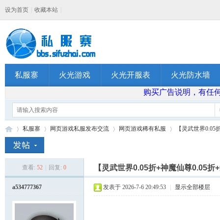
设为首页
|
收藏本站
|
私服寨
火光游戏
火光开服表
火光防水墙
购买广告说明，有任何问题
私服寨
网页游戏私服发布交流
网页游戏稀有私服
【灵武世界0.05折
【灵武世界0.05折+神魔仙尊0.05折+
查看:
52
|
回复:
0
私
»
›
›
›
a534777367
发表于 2026-7-6 20:49:53
|
显示全部楼层