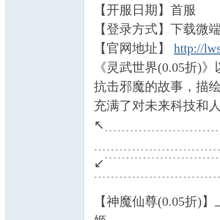
【开服日期】首服
【登录方式】下载微端
【官网地址】
http://l
《灵武世界(0.05折
抗击邪魔的故事，描
充满了对未来科技和
↖﹍﹍﹍﹍﹍﹍﹍﹍
﹍﹍﹍﹍﹍﹍﹍﹍﹍
↙﹉﹉﹉﹉﹉﹉﹉﹉
﹉﹉﹉﹉﹉﹉﹉﹉﹉
【神魔仙尊(0.05折)