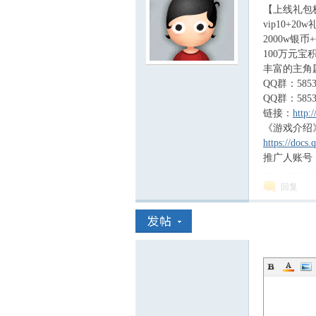
【上线礼包极
vip10+2
2000w银
100万元宝
丰富的主角
服
QQ群：5853
QQ群：5853
链接：
http:
《游戏介绍
https://doc
推广人账号：x
回复
寨