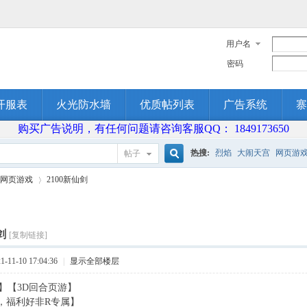
用户名
密码
开服表
火光防水墙
优质帖列表
广告系统
寨
购买广告说明，有任何问题请咨询客服QQ： 1849173650
热搜:
烈焰
大闹天宫
网页游
帖子
搜
网页游戏
2100新仙剑
索
剑
[复制链接]
›
11-10 17:04:36
|
显示全部楼层
】【3D回合页游】
，福利好非R专属】