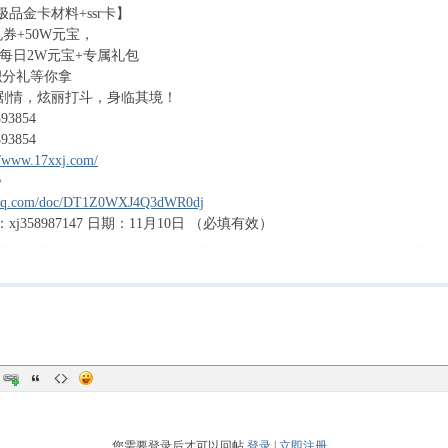
品金卡材料+ssr卡】
0w礼券+50W元宝，
币+每日2W元宝+专属礼包
积分礼等你拿
剧情，炫丽打斗，身临其境！
93854
93854
//www.17xxj.com/
》
s.qq.com/doc/DT1Z0WXJ4Q3dWR0dj
j358987147 日期：11月10日 （必填有效）
您需要登录后才可以回帖
登录
|
立即注册