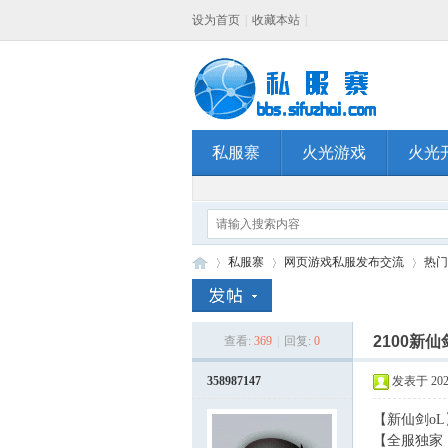
设为首页
|
收藏本站
|
私服寨
火光游戏
火光
私服寨
网页游戏私服发布交流
热门
2100新仙
查看:
369
|
回复:
0
私
»
›
›
358987147
发表于 2021-
【新仙剑oL
【全服独家