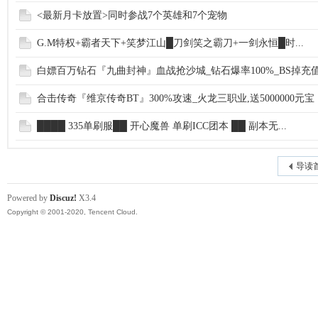
<最新月卡放置>同时参战7个英雄和7个宠物
G.M特权+霸者天下+笑梦江山█刀剑笑之霸刀+一剑永恒█时...
白嫖百万钻石『九曲封神』血战抢沙城_钻石爆率100%_BS掉充
合击传奇『维京传奇BT』300%攻速_火龙三职业,送5000000元宝
████ 335单刷服██ 开心魔兽 单刷ICC团本 ██ 副本无...
导读
Powered by
Discuz!
X3.4
Copyright © 2001-2020, Tencent Cloud.