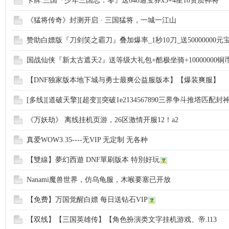
卡牌.三国『少年三国志：零』送648通宝券x3+4星18资质神将
《猛将传奇》封测开启 · 三国猛将，一城一江山
赞助白嫖版『刀剑笑之霸刀』叠加爆率_1秒10刀_送50000000元
国战仙侠『新太古遮天2』送等级大礼包+酷极坐骑+10000000铜
【DNF独家版本地下城与勇士最爽公益服版本】【爆装爽服】
[多线][道破天擎][超变][突破1e2134567890三界争斗推塔匹配封
《万妖劫》 离线挂机页游，26区激情开服12！a2
真爱WOW3.35----无VIP 无定制 无各种
【雙線】夢幻西遊 DNF單刷版本 特別好玩
Nanami魔兽世界，仿乌龟服，木喉要塞已开放
【免费】万国觉醒白嫖 每日送钻石VIP
【双线】【三国英雄传】【角色扮演类文字挂机游戏、帝.l13