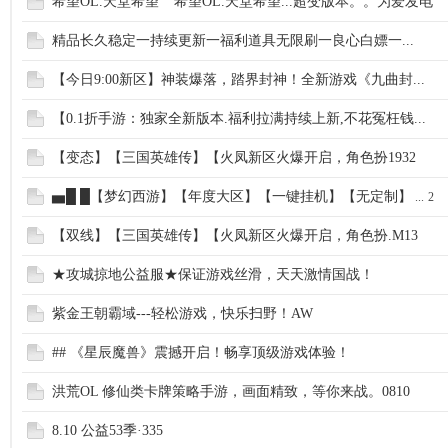
希望OL.天堂希望```希望OL.天堂希望...超变版本。。为爱发电
精品长久稳定一持续更新一福利道具无限刷一良心白嫖一...
【今日9:00新区】神装爆落，踏界封神！全新游戏《九曲封...
【0.1折手游：独家全新版本.福利拉满持续上新,不花冤枉钱...
【变态】【三国英雄传】【火凤新区火爆开启，角色扮1932
▅█ █【梦幻西游】【年度大区】【一键挂机】【无定制】
...
2
【双线】【三国英雄传】【火凤新区火爆开启，角色扮.M13
★攻城掠地公益服★保证游戏丝滑，天天激情国战！
紫金王朝霸域---轻松游戏，快乐扫野！AW
## 《星辰魔兽》震撼开启！畅享顶级游戏体验！
洪荒OL 修仙类卡牌策略手游，画面精致，等你来战。0810
8.10 公益53季·335