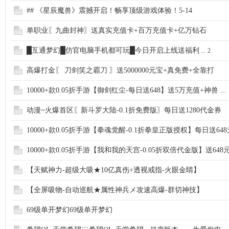
## 《星辰魔兽》震撼开启！畅享顶级游戏体验！5-14
单职业〖九曲封神〗送真实充值卡+百万充值卡+亿万钻石
█互通梦幻█仿官电脑手机都可玩█今日开启上线送福利
...
2
高爆打金〖 刀剑笑之霸刀 〗送5000000元宝+真免费+全靠打
10000+款0.05折手游【御剑红尘-每日送648】送5万充值+神兽 ...
动漫~火爆首区〖新斗罗大陆-0.1折免费版〗每日送1280代金券
10000+款0.05折手游【拳魂觉醒-0.1折拳皇正版授权】每日送648
10000+款0.05折手游【我和我的天宫-0.05折双倍代金版】送648
【天赋神力-超级大吸★10亿真伤+透视戒指-火眼金睛】
【全屏吸物-自动巡航★属性神兵メ攻速高爆-群切神技】
69级单开梦幻69级单开梦幻