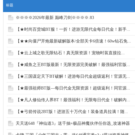
标题
※※※※2026年最新 巅峰刀剑※※※※.83
【★时尚百货城BT服！一折！进游无限代金每日代金！新手...
服
【★★向僵尸开炮最新破解版本/全部关卡6倍速！60w钻石免...
【★云上城之歌无限钻石！真无限资源！宠物时装直接拉...
【★咸鱼之王BT版最新！无限资源完美破解！最强福利官版...
【★三国谋定天下BT破解！进游每日代金超级返利！官源无...
【★最强祖师BT版—每日代金无限资源！超级返利！同官源...
寨
【★凡人修仙传人界BT！最强福利！无限每日代金！破解内...
【★弓箭传说2BT版！进游五十万代金！装备道具拉满！随...
天天送648『神仙道3』送千抽+极品神魔伙伴任你选_攻速神器