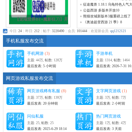
急速0.00
征途魔兽 1.18.1 乌龟特色人气
｜经典 6
公益西游 多版本开放10
熊猫攻城新版本3服重磅上线了
【龙域世界BT+魔影狂刀】开
量福利、
《奥迪超变西游 21 季》8
局满攻速，装备
服
今日:
24
|
昨日:
212
|
帖子:
3220490
|
会员:
101444
|
欢迎新会员:
qq1212121
手机私服发布交流
手机网游
(3)
手游单机
主题:
44万
,
帖数:
128万
主题: 1314
,
帖数: 1464
最后发表:
5 小时前
最后发表: 2026-7-31 16:
网页游戏私服发布交流
寨
网页游戏稀有私服
(8)
文字网页游戏
(1)
主题:
37万
,
帖数:
139万
主题:
3万
,
帖数:
7万
最后发表:
20 分钟前
最后发表:
2 小时前
问仙私服
热门网页游戏
主题: 25
,
帖数: 25
主题:
1万
,
帖数:
4万
最后发表: 2025-6-29 18:14
最后发表:
3 天前