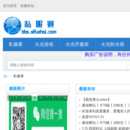
设为首页
|
收藏本站
|
私服寨
火光游戏
火光开服表
火光防水墙
购买广告说明，有任何问题
私服寨
最新图片
最新发布
1
2
3
4
5
6
7
8
9
10
【霸道勇士online】
私
»
暑假爽玩┃卡70级┃20转生┃
变单刷┃┃
欢迎来到真爱魔兽，爱魔兽人
好选择
真爱WOW3.35
暑假爽玩┃卡70级┃20转生┃
变单刷┃┃
3.35 西游时运 上线刷新 超超超