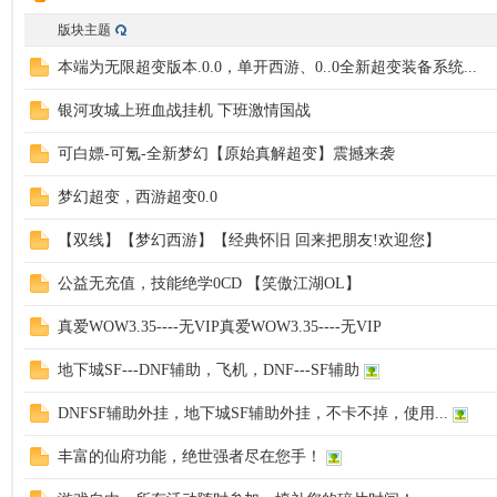
版块主题
本端为无限超变版本.0.0，单开西游、0..0全新超变装备系统...
银河攻城上班血战挂机 下班激情国战
服
可白嫖-可氪-全新梦幻【原始真解超变】震撼来袭
梦幻超变，西游超变0.0
【双线】【梦幻西游】【经典怀旧 回来把朋友!欢迎您】
公益无充值，技能绝学0CD 【笑傲江湖OL】
真爱WOW3.35----无VIP真爱WOW3.35----无VIP
寨
地下城SF---DNF辅助，飞机，DNF---SF辅助
DNFSF辅助外挂，地下城SF辅助外挂，不卡不掉，使用...
丰富的仙府功能，绝世强者尽在您手！