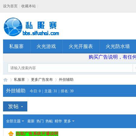
设为首页
|
收藏本站
|
私服寨
火光游戏
火光开服表
火光防水墙
购买广告说明，有任何问题
私服寨
更多广告发布
外挂辅助
外挂辅助
今日:
0
|
主题:
31
|
排名:
39
私
»
›
›
全部主题
最新
热门
热帖
精华
更多
自助广告系统开通说明