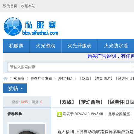
设为首页
|
收藏本站
|
私服寨
火光游戏
火光开服表
火光防水墙
购买广告说明，有任何问题
私服寨
更多广告发布
外挂辅助
【双线】【梦幻西游】【经典怀旧 回来
【双线】【梦幻西游】【经典怀旧 回
查看:
1495
|
回复:
0
私
»
›
›
›
青春风暴
发表于 2024-9-19 19:45:08
|
显示全部楼层
新人福利 上线自动领取路费掉落助战就是